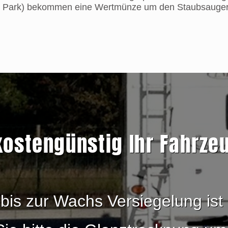
B Park) bekommen eine Wertmünze um den Staubsauger
kostengünstig Ihr Fahrzeu
s zur Wachs Versiegelung ist 