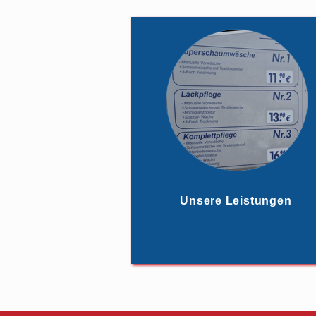
Unsere Leistungen
Manuelle Vorwäsche
Schaumwäsche mit Textilmaterial
Unterbodenwäsche
Hochglanzpolitur
Spezial-Wachs
3-Fach Trocknung
Unsere Leistungen