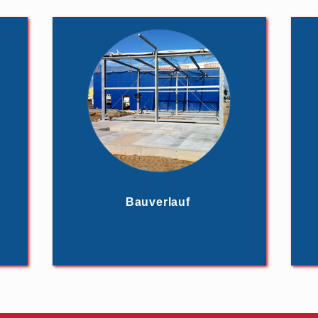
Bauverlauf
Hier erhalten Sie aktuelle Bilder vom
Di
Bauverlauf.
Hie
(ein
W
Bauverlauf