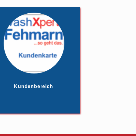
Kundenbereich
e Kundenkarte mit Bonusfunktion
r können Sie, als Kundenkarteninhaber
malig 3 Euro pro Karte, erhältlich an der
aschstraßenkasse), Ihr Kundenkonto
komplett selbstständig verwalten.
Kundenbereich