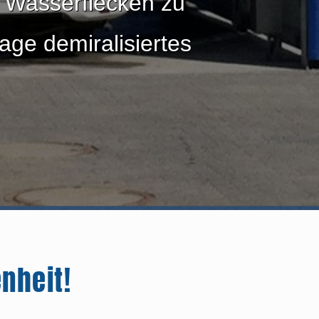
m Wasserflecken zu
age demiralisiertes
nheit!
Die Kundenkarte